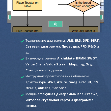
Технические диаграммы:
UML
,
ERD
,
DFD
,
PERT
,
Сетевая диаграмма
,
Проводка
,
PFD
,
P&ID
и
др.
Бизнес-диаграммы:
ArchiMate
,
BPMN
,
SWOT
,
Value Chain
,
Value Stream Mapping
,
Org.
Chart
, и многое другое
Инструмент проектирования облачной
архитектуры:
AWS
,
Azure
,
Google Cloud
,
IBM
,
Oracle
,
Alibaba
,
Tencent
.
Мощные
текущая диаграмма
,
план этажа
,
интеллектуальная карта
и
диаграмма
Венна
.