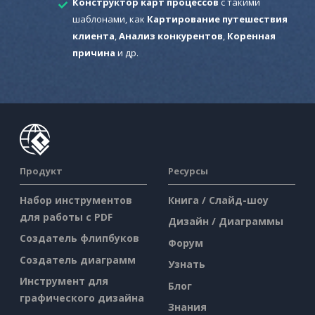
Конструктор карт процессов
с такими
шаблонами, как
Картирование путешествия
клиента
,
Анализ конкурентов
,
Коренная
причина
и др.
Продукт
Ресурсы
Набор инструментов
Книга / Слайд-шоу
для работы с PDF
Дизайн / Диаграммы
Создатель флипбуков
Форум
Создатель диаграмм
Узнать
Инструмент для
Блог
графического дизайна
Знания