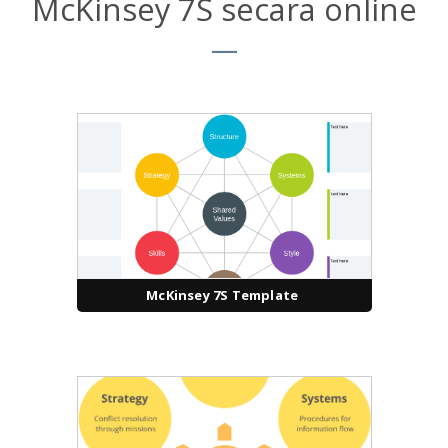
McKinsey 7S secara online
McKinsey 7S Template