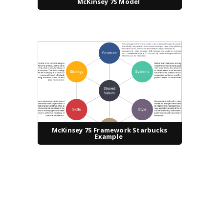
McKinsey 7S Model
McKinsey 7S Framework Starbucks
Example