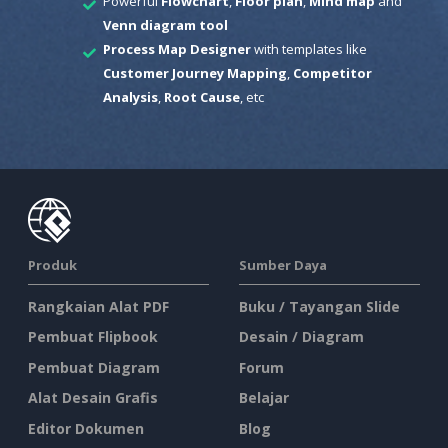
Powerful
Flowchart
,
Floor plan
,
Mind map
and
Venn diagram tool
Process Map Designer
with templates like
Customer Journey Mapping
,
Competitor
Analysis
,
Root Cause
, etc
Produk
Sumber Daya
Rangkaian Alat PDF
Buku / Tayangan Slide
Pembuat Flipbook
Desain / Diagram
Pembuat Diagram
Forum
Alat Desain Grafis
Belajar
Editor Dokumen
Blog