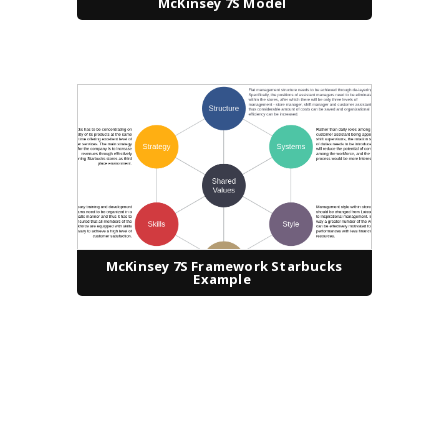
McKinsey 7S Model
McKinsey 7S Framework Starbucks
Example