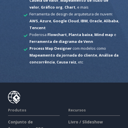
Cadeia de valor
,
Mapeamento de fluxo de
valor
,
Gráfico org. Chart
, e mais
Ferramenta de design de arquitetura de nuvem:
AWS
,
Azure
,
Google Cloud
,
IBM
,
Oracle
,
Alibaba
,
Tencent
Poderosa
Flowchart
,
Planta baixa
,
Mind map
e
Ferramenta de diagrama de Venn
Process Map Designer
com modelos como
Mapeamento da jornada do cliente
,
Análise da
concorrência
,
Causa raiz
, etc
Produtos
Recursos
Conjunto de
Livro / Slideshow