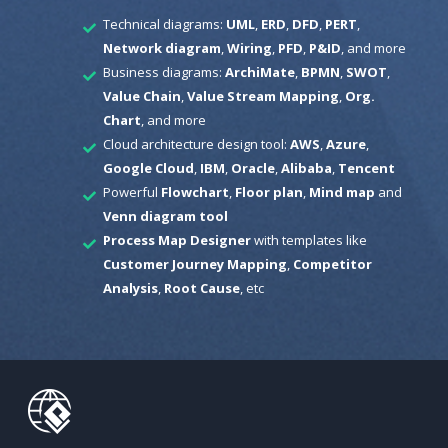
Technical diagrams:
UML
,
ERD
,
DFD
,
PERT
,
Network diagram
,
Wiring
,
PFD
,
P&ID
, and more
Business diagrams:
ArchiMate
,
BPMN
,
SWOT
,
Value Chain
,
Value Stream Mapping
,
Org.
Chart
, and more
Cloud architecture design tool:
AWS
,
Azure
,
Google Cloud
,
IBM
,
Oracle
,
Alibaba
,
Tencent
Powerful
Flowchart
,
Floor plan
,
Mind map
and
Venn diagram tool
Process Map Designer
with templates like
Customer Journey Mapping
,
Competitor
Analysis
,
Root Cause
, etc