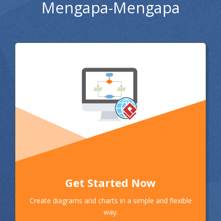
Mengapa-Mengapa
Get Started Now
Create diagrams and charts in a simple and flexible
way.