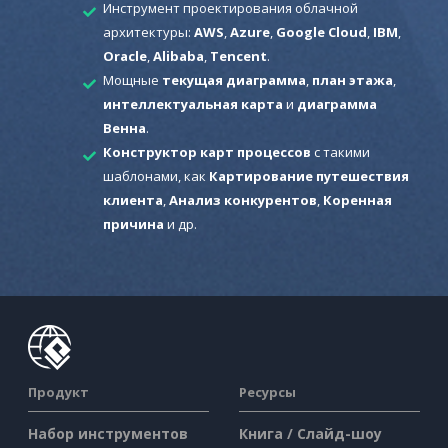
Инструмент проектирования облачной
архитектуры:
AWS
,
Azure
,
Google Cloud
,
IBM
,
Oracle
,
Alibaba
,
Tencent
.
Мощные
текущая диаграмма
,
план этажа
,
интеллектуальная карта
и
диаграмма
Венна
.
Конструктор карт процессов
с такими
шаблонами, как
Картирование путешествия
клиента
,
Анализ конкурентов
,
Коренная
причина
и др.
Продукт
Ресурсы
Набор инструментов
Книга / Слайд-шоу