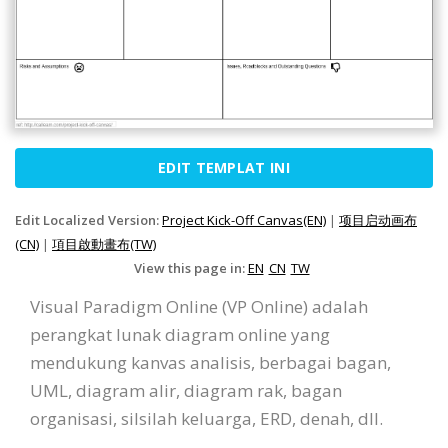
EDIT TEMPLAT INI
Edit Localized Version:
Project Kick-Off Canvas(EN)
|
项目启动画布
(CN)
|
項目啟動畫布(TW)
View this page in:
EN
CN
TW
Visual Paradigm Online (VP Online) adalah
perangkat lunak diagram online yang
mendukung kanvas analisis, berbagai bagan,
UML, diagram alir, diagram rak, bagan
organisasi, silsilah keluarga, ERD, denah, dll.