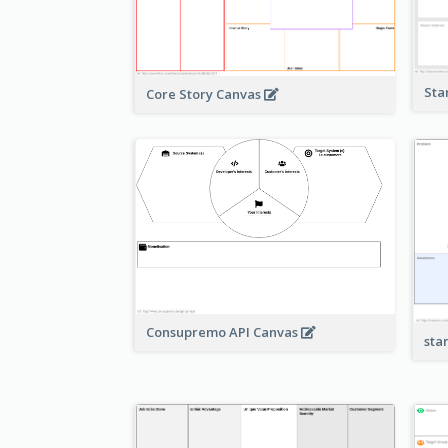
Sta
Core Story Canvas
Consupremo API Canvas
sta