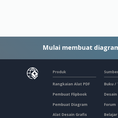
Mulai membuat diagram
Produk
Sumber
Rangkaian Alat PDF
Buku /
Pembuat Flipbook
Desain
Pembuat Diagram
Forum
Alat Desain Grafis
Belajar