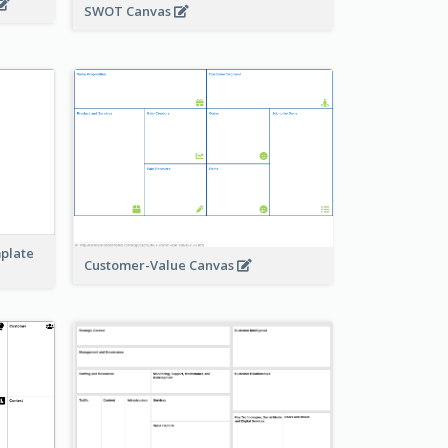
SWOT Canvas
mplate
Customer-Value Canvas