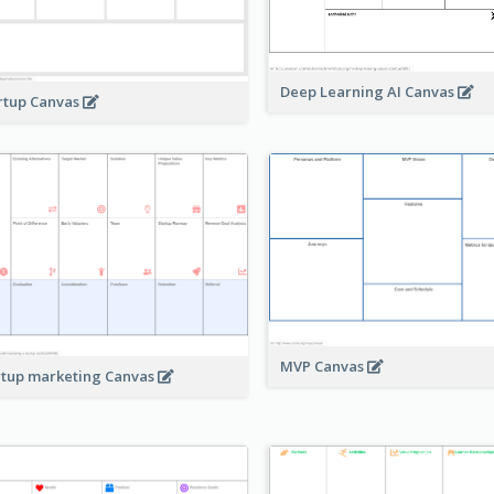
Deep Learning AI Canvas
rtup Canvas
MVP Canvas
rtup marketing Canvas