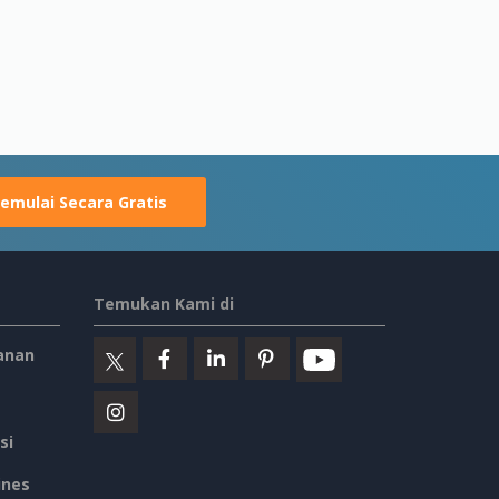
emulai Secara Gratis
Temukan Kami di
anan
si
ines