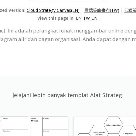
ized Version:
Cloud Strategy Canvas(EN)
|
雲端策略畫布(TW)
|
云端策
View this page in:
EN
TW
CN
ne). Ini adalah perangkat lunak menggambar online den
diagram alir dan bagan organisasi. Anda dapat dengan 
Jelajahi lebih banyak templat Alat Strategi