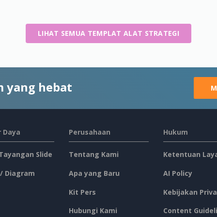
LIHAT SEMUA TEMPLAT ALAT STRATEGI
 yang hebat
M
 Daya
Perusahaan
Hukum
 Tayangan Slide
Tentang Kami
Ketentuan Lay
 / Diagram
Apa yang Baru
AI Policy
Kit Pers
Kebijakan Priva
Hubungi Kami
Content Guidel