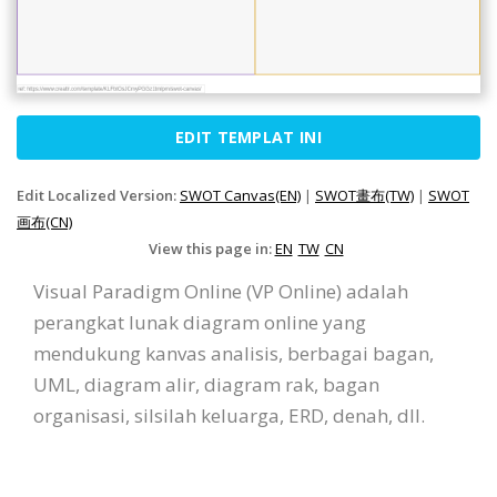
EDIT TEMPLAT INI
Edit Localized Version:
SWOT Canvas(EN)
|
SWOT畫布(TW)
|
SWOT
画布(CN)
View this page in:
EN
TW
CN
Visual Paradigm Online (VP Online) adalah
perangkat lunak diagram online yang
mendukung kanvas analisis, berbagai bagan,
UML, diagram alir, diagram rak, bagan
organisasi, silsilah keluarga, ERD, denah, dll.