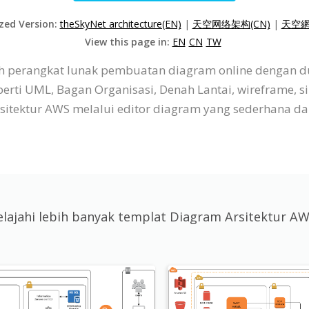
ized Version:
theSkyNet architecture(EN)
|
天空网络架构(CN)
|
天空網
View this page in:
EN
CN
TW
lah perangkat lunak pembuatan diagram online dengan 
ti UML, Bagan Organisasi, Denah Lantai, wireframe, sil
ktur AWS melalui editor diagram yang sederhana dan 
elajahi lebih banyak templat Diagram Arsitektur A