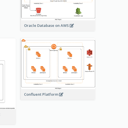
Oracle Database on AWS
Confluent Platform
t