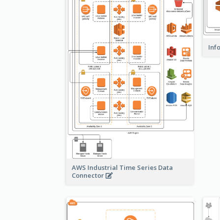
Inf
AWS Industrial Time Series Data
Connector