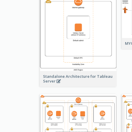
MYO
Standalone Architecture for Tableau
Server