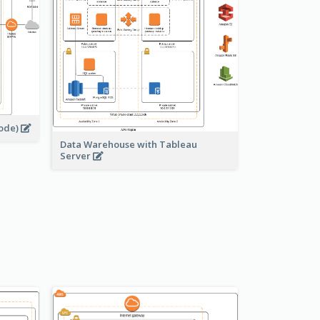
node)
Data Warehouse with Tableau
Server