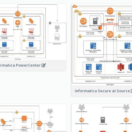
ormatica PowerCenter
Informatica Secure at Source