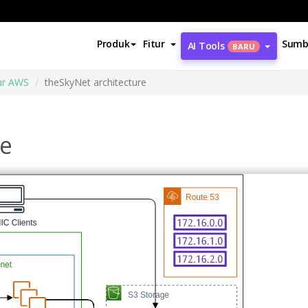
Produk
Fitur
Sumb
AI Tools
BARU
ur AWS
theSkyNet architecture
re