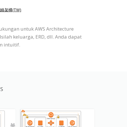
絡架構(TW)
dukungan untuk AWS Architecture
silah keluarga, ERD, dll. Anda dapat
intuitif.
WS