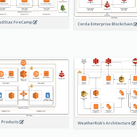
udStax FireCamp
Corda Enterprise Blockchain
A Products
WeatherRisk's Architecture