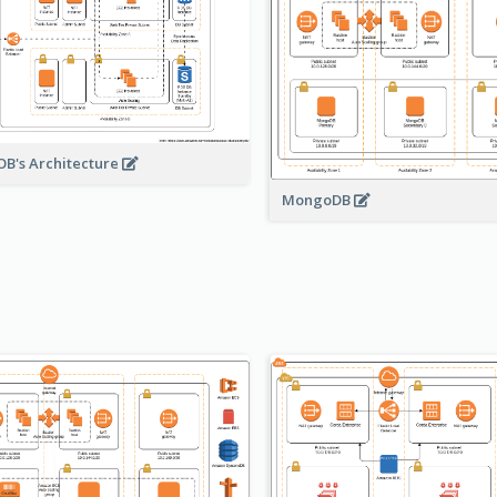
B's Architecture
MongoDB