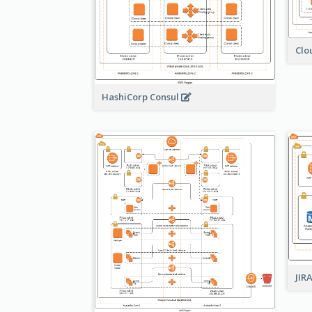
Clo
HashiCorp Consul
JIR