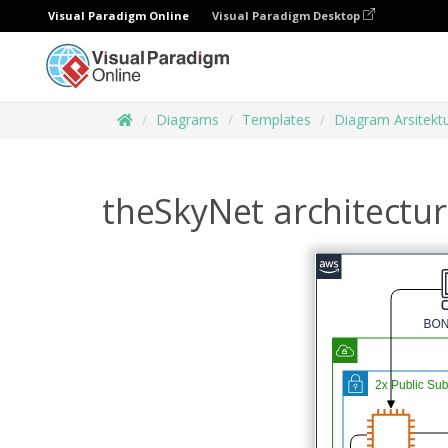
Visual Paradigm Online
Visual Paradigm Desktop
Diagrams
Templates
Diagram Arsitekt
theSkyNet architectu