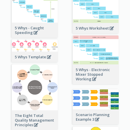
5 Whys - Caught
5 Whys Worksheet
Speeding
5 Whys Template
5 Whys - Electronic
Mixer Stopped
Working
Scenario Planning
The Eight Total
Example 3
Quality Management
Principles