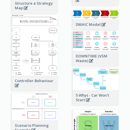
Structure a Strategy
Map
DMAIC Model
DOWNTIME (VSM
Waste)
Controller Behaviour
5 Whys - Car Won't
Start
Scenario Planning