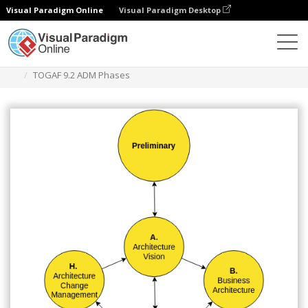
Visual Paradigm Online
Visual Paradigm Desktop
Diagrams
Templates
Diagram Blok
TOGAF 9.2 ADM Phases