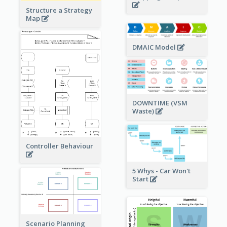
Structure a Strategy
Map
DMAIC Model
DOWNTIME (VSM
Waste)
Controller Behaviour
5 Whys - Car Won't
Start
Scenario Planning