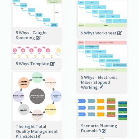
5 Whys - Caught
5 Whys Worksheet
Speeding
5 Whys Template
5 Whys - Electronic
Mixer Stopped
Working
Scenario Planning
The Eight Total
Example 3
Quality Management
Principles