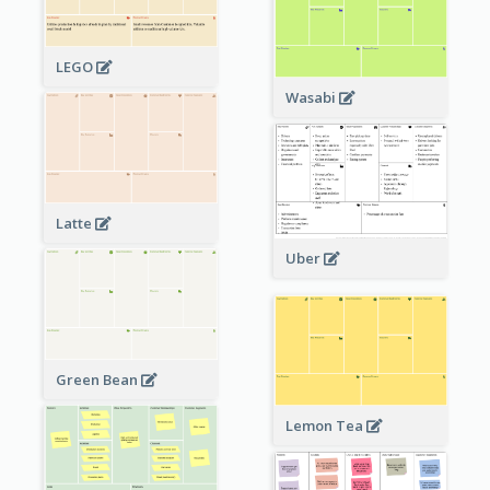
LEGO
Wasabi
Latte
Uber
Green Bean
Lemon Tea