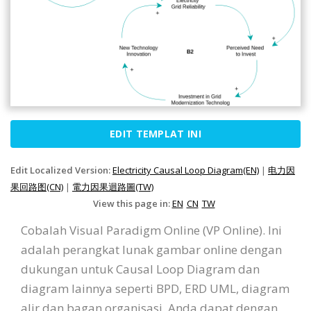
EDIT TEMPLAT INI
Edit Localized Version:
Electricity Causal Loop Diagram(EN)
|
电力因
果回路图(CN)
|
電力因果迴路圖(TW)
View this page in:
EN
CN
TW
Cobalah Visual Paradigm Online (VP Online). Ini
adalah perangkat lunak gambar online dengan
dukungan untuk Causal Loop Diagram dan
diagram lainnya seperti BPD, ERD UML, diagram
alir dan bagan organisasi. Anda dapat dengan