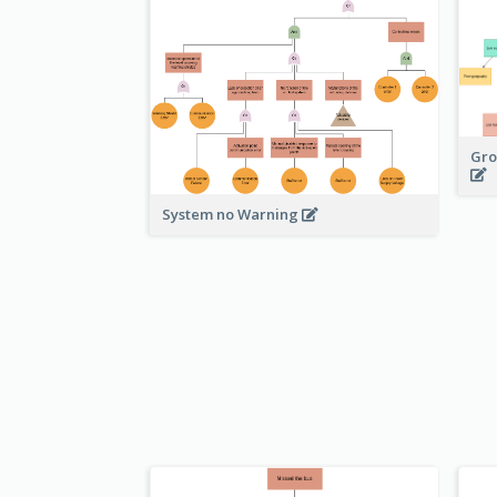
Gro
System no Warning