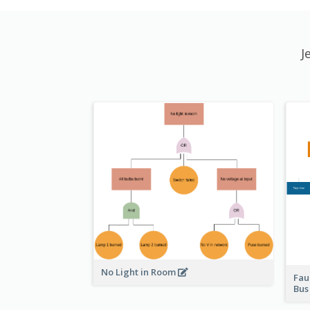
J
No Light in Room
Fau
Bu