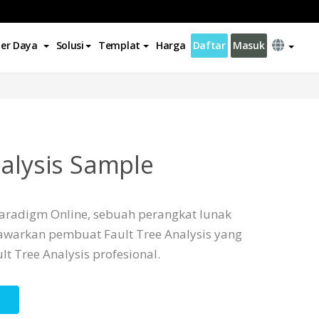
er Daya
Solusi
Templat
Harga
Daftar
Masuk
nalysis Sample
aradigm Online, sebuah perangkat lunak
awarkan pembuat Fault Tree Analysis yang
 Tree Analysis profesional.