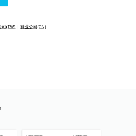
司(TW)
|
鞋业公司(CN)
n