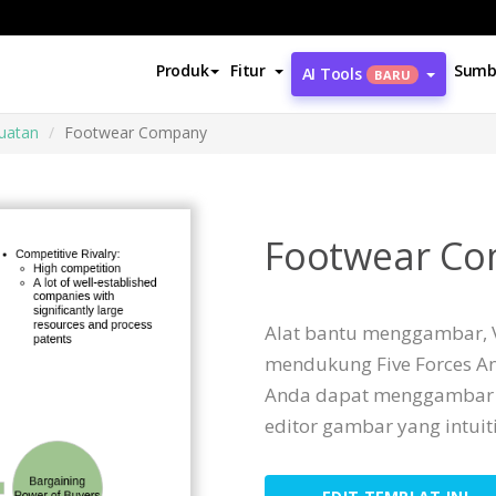
Produk
Fitur
Sumb
AI Tools
BARU
kuatan
Footwear Company
Footwear C
Alat bantu menggambar, V
mendukung Five Forces An
Anda dapat menggambar Fi
editor gambar yang intuiti