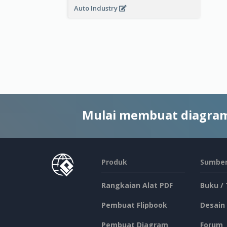
Auto Industry
Mulai membuat diagram
Produk
Sumber
Rangkaian Alat PDF
Buku /
Pembuat Flipbook
Desain
Pembuat Diagram
Forum