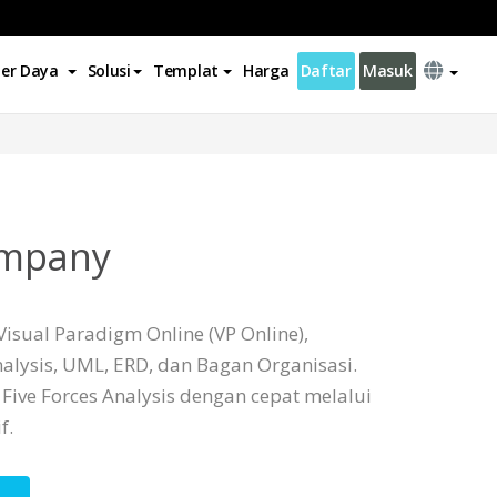
er Daya
Solusi
Templat
Harga
Daftar
Masuk
ompany
isual Paradigm Online (VP Online),
alysis, UML, ERD, dan Bagan Organisasi.
ve Forces Analysis dengan cepat melalui
f.