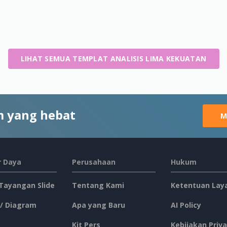
LIHAT SEMUA TEMPLAT ANALISIS LIMA KEKUATAN
 yang hebat
M
 Daya
Perusahaan
Hukum
 Tayangan Slide
Tentang Kami
Ketentuan Lay
 / Diagram
Apa yang Baru
AI Policy
Kit Pers
Kebijakan Priva