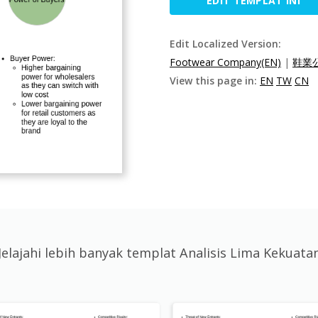
EDIT TEMPLAT INI
Edit Localized Version:
Footwear Company(EN)
|
鞋業公
View this page in:
EN
TW
CN
Jelajahi lebih banyak templat Analisis Lima Kekuata