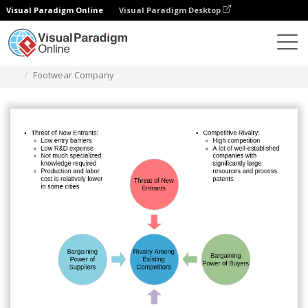
Visual Paradigm Online
Visual Paradigm Desktop
다이어그램
템플릿
5가지 힘 분석
Footwear Company