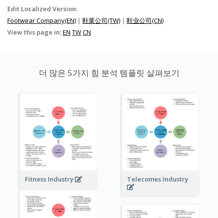
Edit Localized Version:
Footwear Company(EN)
|
鞋業公司(TW)
|
鞋业公司(CN)
View this page in:
EN
TW
CN
더 많은 5가지 힘 분석 템플릿 살펴보기
Fitness Industry
Telecomes Industry