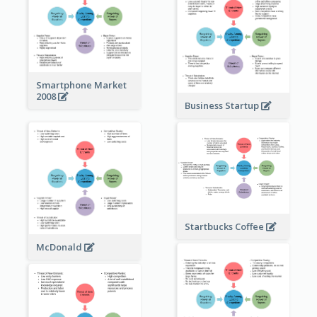
Smartphone Market
2008
Business Startup
Startbucks Coffee
McDonald