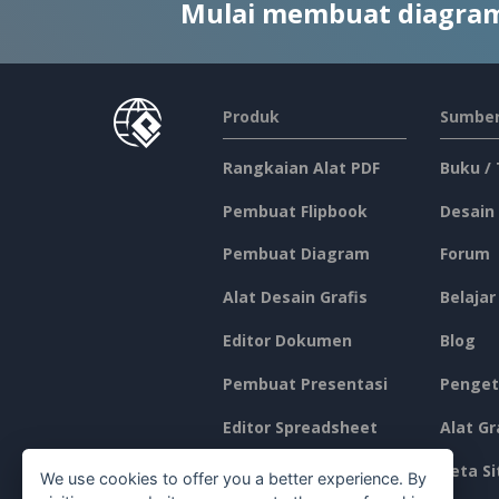
Mulai membuat diagram
Produk
Sumber
Rangkaian Alat PDF
Buku /
Pembuat Flipbook
Desain
Pembuat Diagram
Forum
Alat Desain Grafis
Belajar
Editor Dokumen
Blog
Pembuat Presentasi
Penget
Editor Spreadsheet
Alat Gr
Harga
Peta Si
We use cookies to offer you a better experience. By