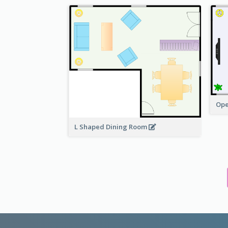
Ope
L Shaped Dining Room