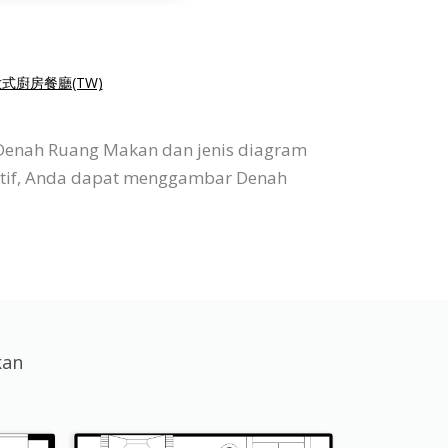
式廚房餐廳(TW)
 Denah Ruang Makan dan jenis diagram
uitif, Anda dapat menggambar Denah
kan