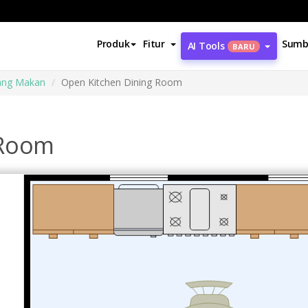
Produk
Fitur
Sumb
AI Tools
BARU
ang Makan
Open Kitchen Dining Room
 Room