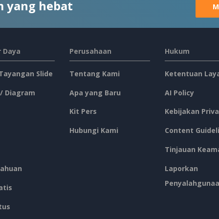
 yang hebat
M
 Daya
Perusahaan
Hukum
 Tayangan Slide
Tentang Kami
Ketentuan Lay
 / Diagram
Apa yang Baru
AI Policy
Kit Pers
Kebijakan Priva
Hubungi Kami
Content Guidel
Tinjauan Keam
ahuan
Laporkan
Penyalahguna
atis
tus