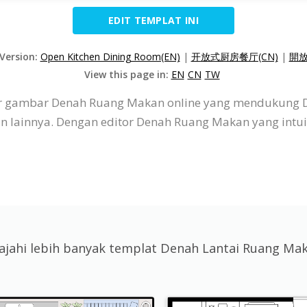
EDIT TEMPLAT INI
 Version:
Open Kitchen Dining Room(EN)
|
开放式厨房餐厅(CN)
|
開放
View this page in:
EN
CN
TW
itor gambar Denah Ruang Makan online yang mendukung
dan lainnya. Dengan editor Denah Ruang Makan yang int
lajahi lebih banyak templat Denah Lantai Ruang Ma