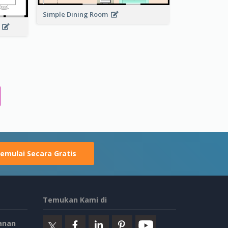
Simple Dining Room
n
emulai Secara Gratis
Temukan Kami di
anan