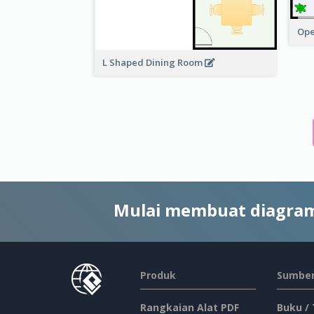
Ope
L Shaped Dining Room
Mulai membuat diagram
Produk
Sumber
Rangkaian Alat PDF
Buku /