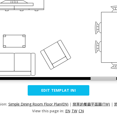
EDIT TEMPLAT INI
sion:
Simple Dining Room Floor Plan(EN)
|
簡單的餐廳平面圖(TW)
|
View this page in:
EN
TW
CN