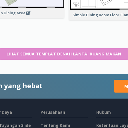
n Dining Area
Simple Dining Room Floor Pla
LIHAT SEMUA TEMPLAT DENAH LANTAI RUANG MAKAN
 yang hebat
M
 Daya
Perusahaan
Hukum
 Tayangan Slide
Tentang Kami
Ketentuan Lay