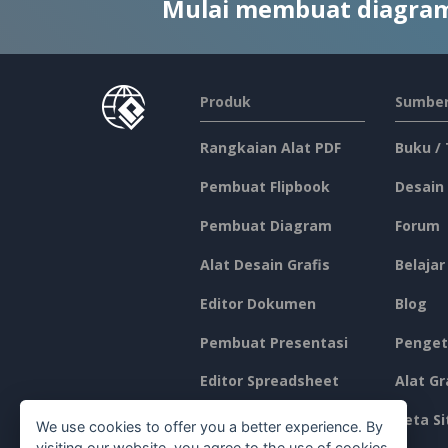
Mulai membuat diagram
Produk
Sumber
Rangkaian Alat PDF
Buku /
Pembuat Flipbook
Desain
Pembuat Diagram
Forum
Alat Desain Grafis
Belajar
Editor Dokumen
Blog
Pembuat Presentasi
Penget
Editor Spreadsheet
Alat Gr
Harga
Peta Si
We use cookies to offer you a better experience. By
visiting our website, you agree to the use of cookies