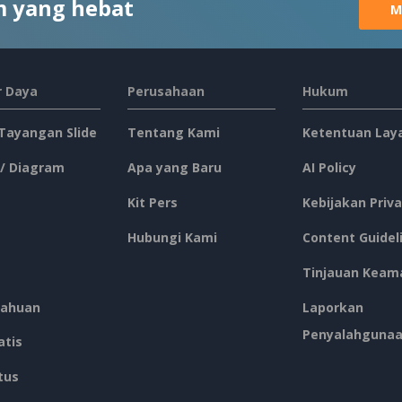
 yang hebat
M
 Daya
Perusahaan
Hukum
 Tayangan Slide
Tentang Kami
Ketentuan Lay
 / Diagram
Apa yang Baru
AI Policy
Kit Pers
Kebijakan Priva
Hubungi Kami
Content Guidel
Tinjauan Keam
ahuan
Laporkan
Penyalahguna
atis
tus