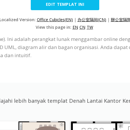
EDIT TEMPLAT INI
 Localized Version:
Office Cubicles(EN)
|
办公室隔间(CN)
|
辦公室隔間
View this page in:
EN
CN
TW
ne). Ini adalah perangkat lunak menggambar online den
 ERD UML, diagram alir dan bagan organisasi. Anda da
 dan intuitif.
lajahi lebih banyak templat Denah Lantai Kantor Ke