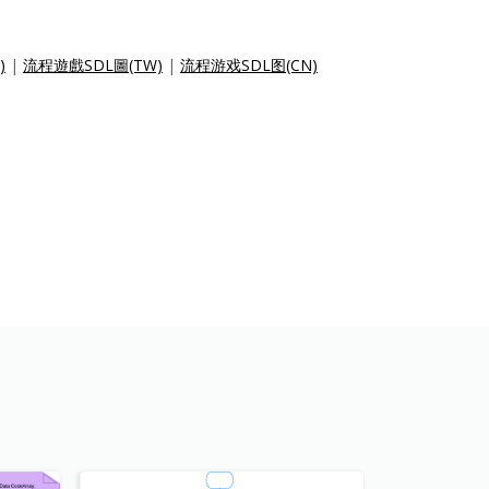
)
|
流程遊戲SDL圖(TW)
|
流程游戏SDL图(CN)