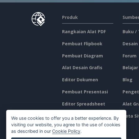
Produk
Sumber
Rangkaian Alat PDF
Buku /
Pembuat Flipbook
Desain
Pembuat Diagram
Forum
Alat Desain Grafis
Belajar
Editor Dokumen
Blog
Pembuat Presentasi
Penget
Editor Spreadsheet
Alat Gr
Harga
Peta Si
We use cookies to offer you a better experience. By
visiting our website, you agree to the use of cookies
as described in our
Cookie Policy
.