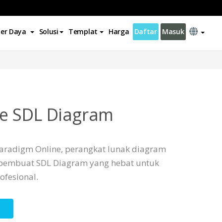
er Daya
Solusi
Templat
Harga
Daftar
Masuk
e SDL Diagram
aradigm Online, perangkat lunak diagram
pembuat SDL Diagram yang hebat untuk
fesional.