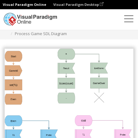
Visual Paradigm Online
Visual Paradigm Desktop
Diagramas
Plantillas
Diagrama SDL
Process Game SDL Diagram