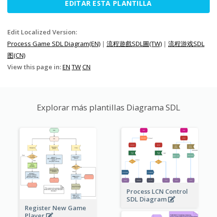
EDITAR ESTA PLANTILLA
Edit Localized Version:
Process Game SDL Diagram(EN)
|
流程遊戲SDL圖(TW)
|
流程游戏SDL
图(CN)
View this page in:
EN
TW
CN
Explorar más plantillas Diagrama SDL
Process LCN Control
SDL Diagram
Register New Game
Player