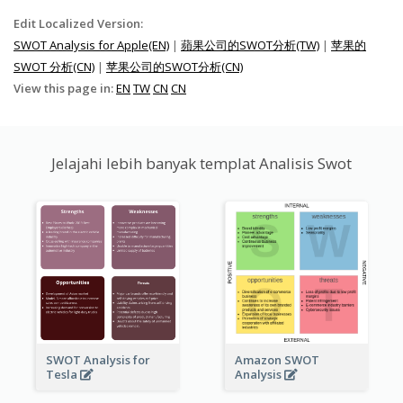
Edit Localized Version:
SWOT Analysis for Apple(EN)
|
蘋果公司的SWOT分析(TW)
|
苹果的
SWOT 分析(CN)
|
苹果公司的SWOT分析(CN)
View this page in:
EN
TW
CN
CN
Jelajahi lebih banyak templat Analisis Swot
SWOT Analysis for
Amazon SWOT
Tesla
Analysis