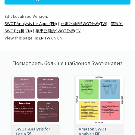
Edit Localized Version:
SWOT Analysis for Apple(EN)
|
蘋果公司的SWOT分析(TW)
|
苹果的
SWOT 分析(CN)
|
苹果公司的SWOT分析(CN)
View this page in:
EN
TW
CN
CN
Посмотреть больше шаблонов Swot-анализ
SWOT Analysis for
Amazon SWOT
Tesla
Analysis