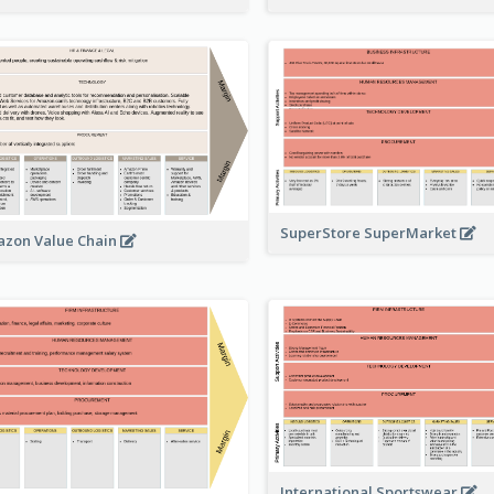
SuperStore SuperMarket
zon Value Chain
International Sportswear