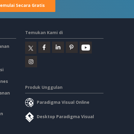
emulai Secara Gratis
Temukan Kami di
anan
si
ines
Produk Unggulan
anan
Paradigma Visual Online
an
Desktop Paradigma Visual