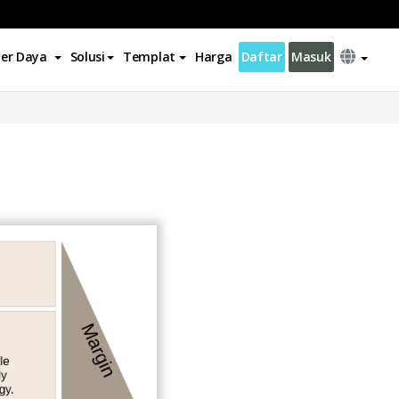
er Daya
Solusi
Templat
Harga
Daftar
Masuk