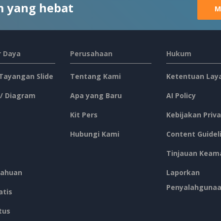
 yang hebat
M
 Daya
Perusahaan
Hukum
 Tayangan Slide
Tentang Kami
Ketentuan Lay
 / Diagram
Apa yang Baru
AI Policy
Kit Pers
Kebijakan Priva
Hubungi Kami
Content Guidel
Tinjauan Keam
ahuan
Laporkan
Penyalahguna
atis
tus