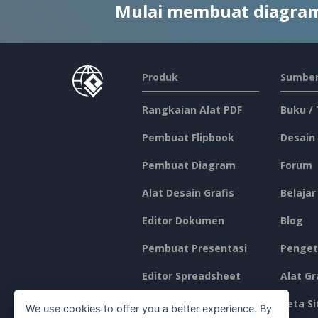
Mulai membuat diagram
Produk
Sumber
Rangkaian Alat PDF
Buku /
Pembuat Flipbook
Desain
Pembuat Diagram
Forum
Alat Desain Grafis
Belajar
Editor Dokumen
Blog
Pembuat Presentasi
Penget
Editor Spreadsheet
Alat Gr
Harga
Peta Si
We use cookies to offer you a better experience. By