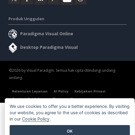
Produk Unggulan
Paradigma Visual Online
Desktop Paradigma Visual
©2026 by Visual Paradigm. Semua hak cipta dilindungi undang-
undang.
Ketentuan Layanan
AI Policy
Kebijakan Privasi
Content Guidelines
Tinjauan Keamanan
We use cookies to offer you a better experience. By visiting
our website, you agree to the use of cookies as described
in our
Cookie Policy
.
OK