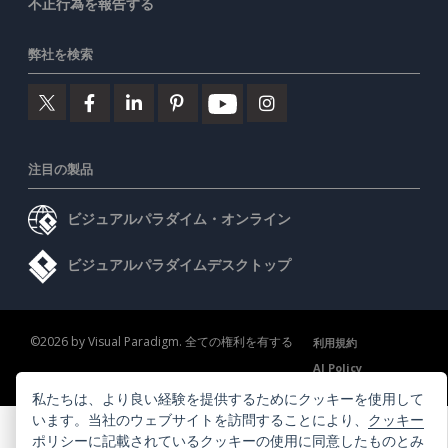
不正行為を報告する
弊社を検索
注目の製品
ビジュアルパラダイム・オンライン
ビジュアルパラダイムデスクトップ
©2026 by Visual Paradigm. 全ての権利を有する
利用規約
AI Policy
プライバシーポリシー
Content Guidelines
セキュリティ概要
私たちは、より良い経験を提供するためにクッキーを使用して
います。当社のウェブサイトを訪問することにより、
クッキー
ポリシー
に記載されているクッキーの使用に同意したものとみ