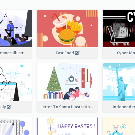
Music Performance Illustration
Fast Food
Cyber M
July
Letter To Santa Illustration
Independe