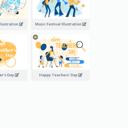
llustration
Music Festival Illustration
er's Day
Happy Teachers' Day