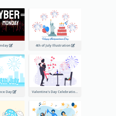
onday
4th of July Illustration
nce Day
Valentine's Day Celebration