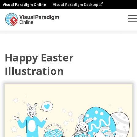
Visual Paradigm Online
Visual Paradigm Desktop
插圖
模板
節日插圖
Happy Easter Illustration
Happy Easter
Illustration