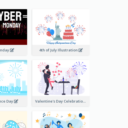
onday
4th of July Illustration
nce Day
Valentine's Day Celebration