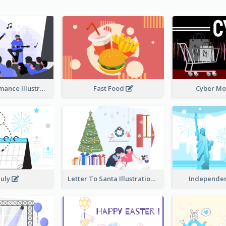
Music Performance Illustration
Fast Food
Cyber M
July
Letter To Santa Illustration
Independe