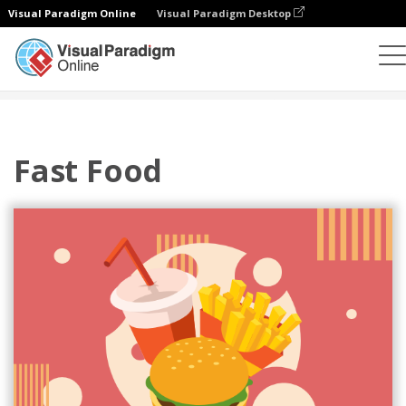
Visual Paradigm Online
Visual Paradigm Desktop
插圖
模板
節日插圖
Fast Food
Fast Food