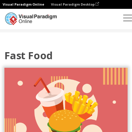
Visual Paradigm Online
Visual Paradigm Desktop
插图
模板
节日插图
Fast Food
Fast Food