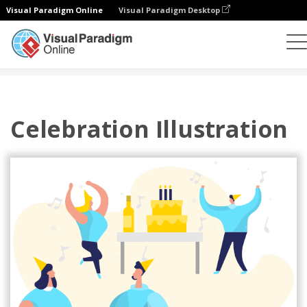
Visual Paradigm Online
Visual Paradigm Desktop
插图
模板
节日插图
Celebration Illustration
Celebration Illustration