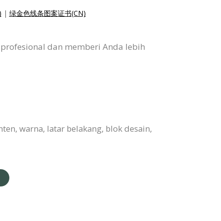
)
|
绿金色线条图案证书(CN)
i profesional dan memberi Anda lebih
en, warna, latar belakang, blok desain,