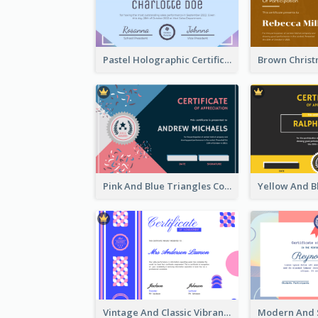
Pastel Holographic Certificate Of Appreciation
Pink And Blue Triangles Confetti Celebration Certificate
Vintage And Classic Vibrant Certificate Design Ideas