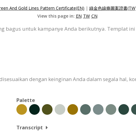
reen And Gold Lines Pattern Certificate(EN)
|
綠金色線條圖案證書(TW
View this page in:
EN
TW
CN
 yang bagus untuk kampanye Anda berikutnya. Templat in
 disesuaikan dengan keinginan Anda dalam segala hal, kont
Palette
Transcript