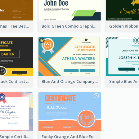
Brown Christmas Tree Decoration Certificate
Bold Green Combo Graphic Certificate Design
Yellow And Black Contrast Simple Certificate
Blue And Orange Company Triangles With Badge Certificate
Modern And Simple Certificate Design Template
Funky Orange And Blue For Outstanding Performance