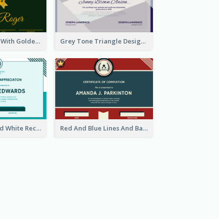
Golden Ribbon With Golden Badge Appreciation Certificate Design
Grey Tone Triangle Design of Certificate For Achievement
Simple Blue And White Rectangle Certificate
Red And Blue Lines And Badge Completion Certificate