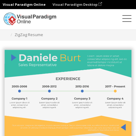
Visual Paradigm Online
Visual Paradigm Desktop
Alat Desain Grafis
Templat
Resume
ZigZag Resume