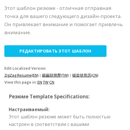
Этот шаблон резюме - отличная отправная
точка для вашего следующего дизайн-проекта.
Он привлекает внимание и помогает привлечь
внимание.
РЕДАКТИРОВАТЬ ЭТОТ ШАБЛОН
Edit Localized Version:
ZigZag Resume(EN)
|
鋸齒狀簡歷(TW)
|
锯齿状简历(CN)
View this page in:
EN
TW
CN
Резюме Template Specifications:
Настраиваемый:
Этот шаблон резюме может быть полностью
настроен в соответствии с вашими