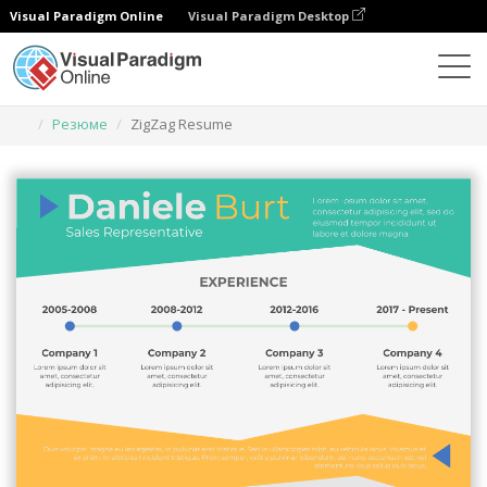
Visual Paradigm Online
Visual Paradigm Desktop
Инструмент графического дизайна
Шаблоны
Резюме
ZigZag Resume