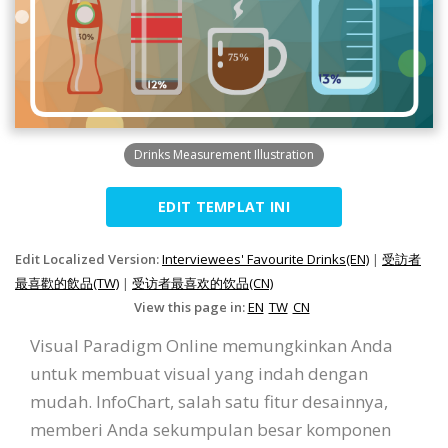
Drinks Measurement Illustration
EDIT TEMPLAT INI
Edit Localized Version:
Interviewees' Favourite Drinks(EN)
|
受訪者
最喜歡的飲品(TW)
|
受访者最喜欢的饮品(CN)
View this page in:
EN
TW
CN
Visual Paradigm Online memungkinkan Anda
untuk membuat visual yang indah dengan
mudah. InfoChart, salah satu fitur desainnya,
memberi Anda sekumpulan besar komponen