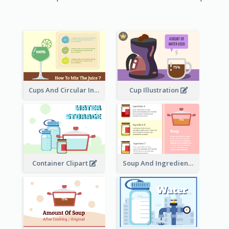
Cups And Circular Informative Clipart
Cup Illustration
Container Clipart
Soup And Ingredients Recipes