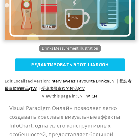
Drinks Measurement Illustration
РЕДАКТИРОВАТЬ ЭТОТ ШАБЛОН
Edit Localized Version:
Interviewees' Favourite Drinks(EN)
|
受訪者
最喜歡的飲品(TW)
|
受访者最喜欢的饮品(CN)
View this page in:
EN
TW
CN
Visual Paradigm Онлайн позволяет легко
создавать красивые визуальные эффекты.
InfoChart, одна из его конструктивных
особенностей, предоставляет большой