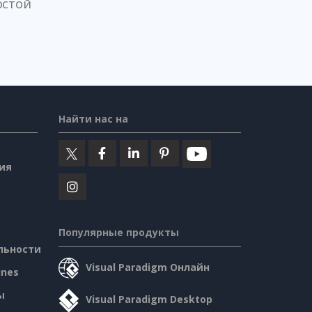
остой
Найти нас на
ия
Популярные продукты
льности
Visual Paradigm Онлайн
ines
ы
Visual Paradigm Desktop