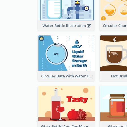
Water Bottle Illustration
Circular Data With Water Flow
Hot Drin
Glass Bottle And Cup Measurement
Glass Jar I