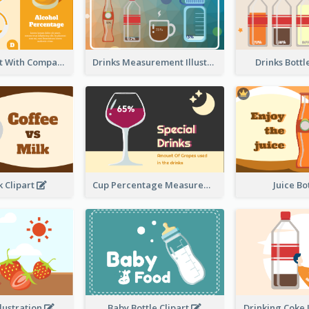
Circular Chart With Comparison
Drinks Measurement Illustration
Drinks Bottl
k Clipart
Cup Percentage Measurement
Juice B
llustration
Baby Bottle Clipart
Drinking Coke 