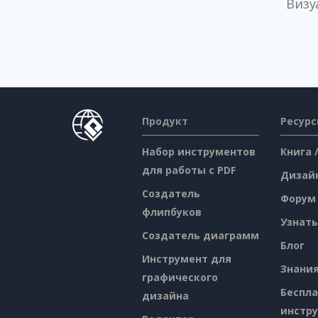
Визу
Продукт
Ресур
Набор инструментов
Книга 
для работы с PDF
Дизай
Создатель
Форум
флипбуков
Узнать
Создатель диаграмм
Блог
Инструмент для
Знани
графического
Беспл
дизайна
инстр