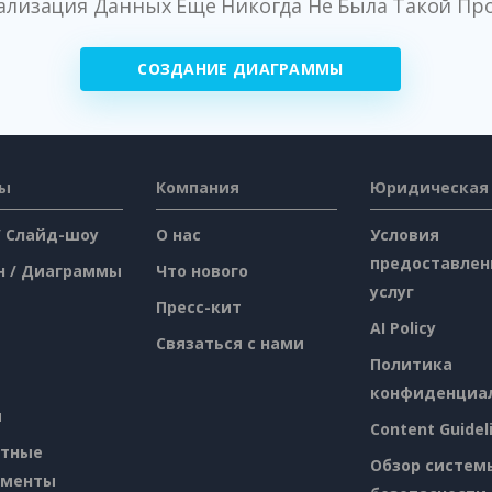
ализация Данных Еще Никогда Не Была Такой Пр
СОЗДАНИЕ ДИАГРАММЫ
сы
Компания
Юридическая
/ Слайд-шоу
О нас
Условия
предоставлен
н / Диаграммы
Что нового
услуг
Пресс-кит
AI Policy
Связаться с нами
Политика
конфиденциа
я
Content Guidel
атные
Обзор систем
ументы