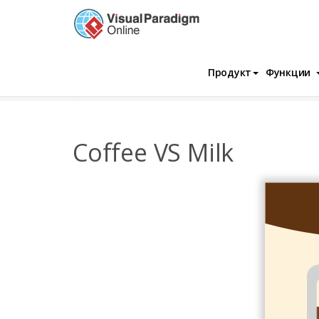
Продукт
Функции
InfoChart
Шаблоны
Контейнер
Cof
Coffee VS Milk