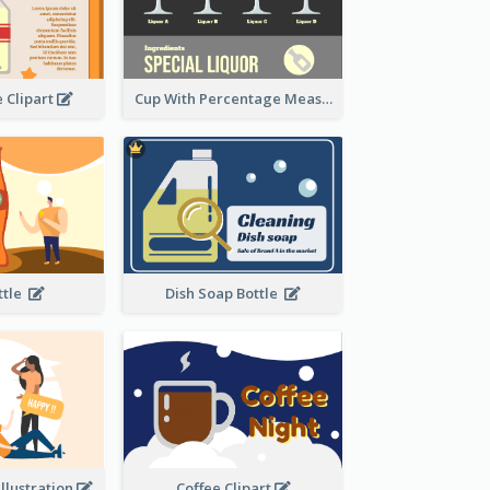
e Clipart
Cup With Percentage Measurement
ottle
Dish Soap Bottle
Illustration
Coffee Clipart