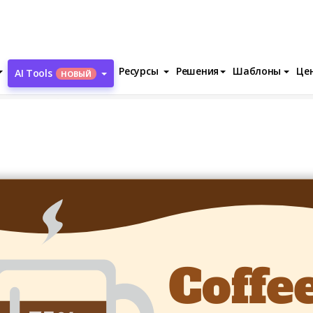
Ресурсы
Решения
Шаблоны
Це
AI Tools
НОВЫЙ
fee VS Milk