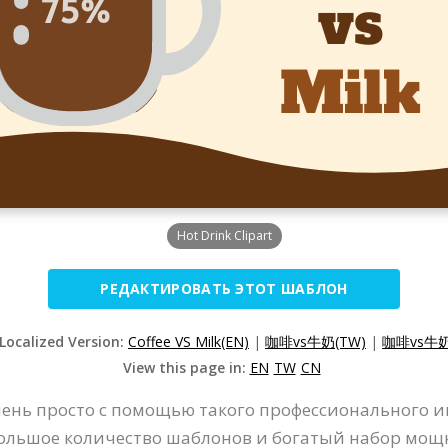
Hot Drink Clipart
РЕДАКТИРОВАТЬ ЭТОТ ШАБЛОН
 Localized Version:
Coffee VS Milk(EN)
|
咖啡vs牛奶(TW)
|
咖啡vs牛奶
View this page in:
EN
TW
CN
нь просто с помощью такого профессионального ин
ольшое количество шаблонов и богатый набор мощн