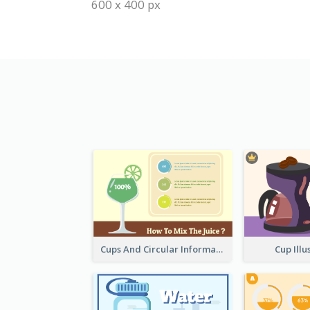
600 x 400 px
Cups And Circular Informative Clipart
Cup Illu