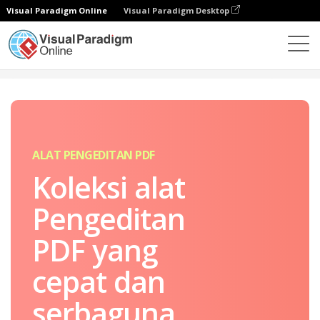
Visual Paradigm Online
Visual Paradigm Desktop
Rangkaian Alat PDF Online
Alat Pengeditan PDF
ALAT PENGEDITAN PDF
Koleksi alat
Pengeditan
PDF yang
cepat dan
serbaguna