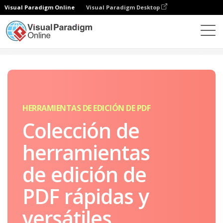
Visual Paradigm Online
Visual Paradigm Desktop
Online PDF Tool Suite
Herramientas de edición PDF
HERRAMIENTAS DE EDICIÓN DE PDF
Colección de
herramientas
de edición de
PDF rápidas y
versátiles