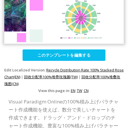
このテンプレートを編集する
Edit Localized Version:
Recycle Distribution Rate 100% Stacked Rose
Chart(EN)
|
回收分配率100%堆疊玫瑰圖(TW)
|
回收分配率100%堆叠玫
瑰图(CN)
View this page in:
EN
TW
CN
Visual Paradigm Onlineの100%積み上げバラチャ
ート作成機能を使えば、数分で美しいチャートを
作成できます。ドラッグ・アンド・ドロップのチ
ャート作成機能、豊富な100%積み上げバラチャー