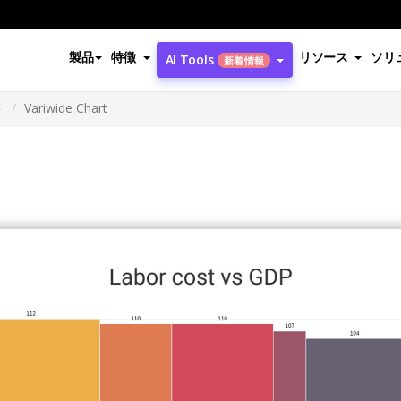
製品
特徴
リソース
ソリ
AI Tools
新着情報
ト
Variwide Chart