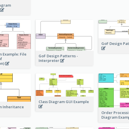
iagram
r
GoF Design Pat
m Example: File
GoF Design Patterns -
of
Interpreter
on)
Class Diagram GUI Example
m Inheritance
Order Processi
Diagram Exam