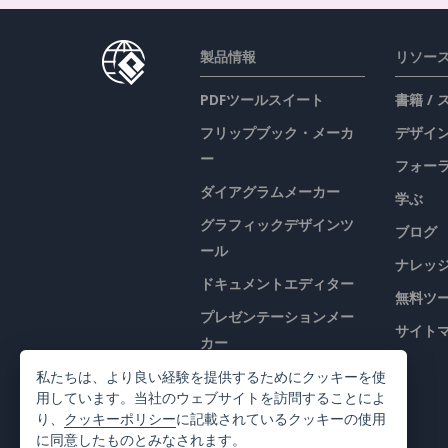
製品情報
リソー
PDFツールスイート
書籍 /
フリップブック・メーカ
デザイン
ー
フォー
ダイアグラムメーカー
学ぶ
グラフィックデザインツ
ブログ
ール
ナレッ
ドキュメントエディター
無料ツ
プレゼンテーションメー
サイト
カー
表計算エディター
私たちは、より良い経験を提供するためにクッキーを使
用しています。当社のウェブサイトを訪問することによ
価格
り、
クッキーポリシー
に記載されているクッキーの使用
に同意したものとみなされます。