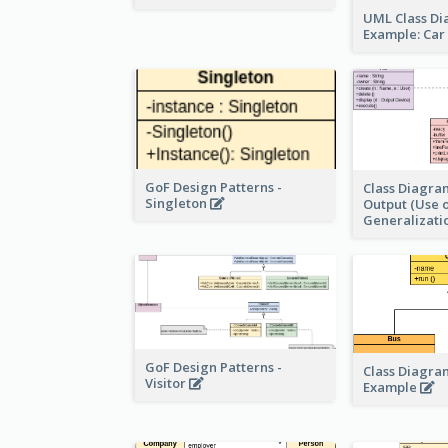
UML Class D
Example: Ca
GoF Design Patterns -
Class Diagra
Singleton
Output (Use 
Generalizati
GoF Design Patterns -
Class Diagra
Visitor
Example