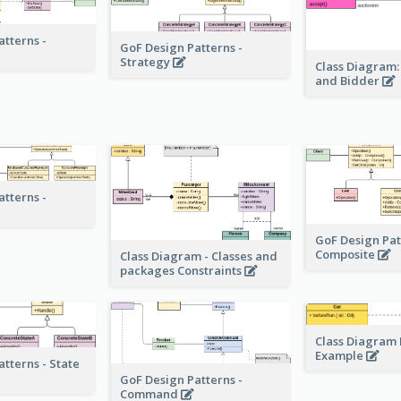
atterns -
GoF Design Patterns -
Strategy
Class Diagram:
and Bidder
atterns -
GoF Design Pat
Composite
Class Diagram - Classes and
packages Constraints
Class Diagram
Example
atterns - State
GoF Design Patterns -
Command