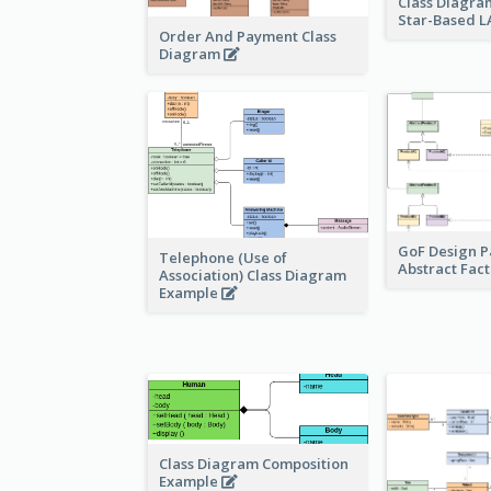
Class Diagra
Star-Based 
Order And Payment Class
Diagram
GoF Design P
Telephone (Use of
Abstract Fac
Association) Class Diagram
Example
Class Diagram Composition
Example