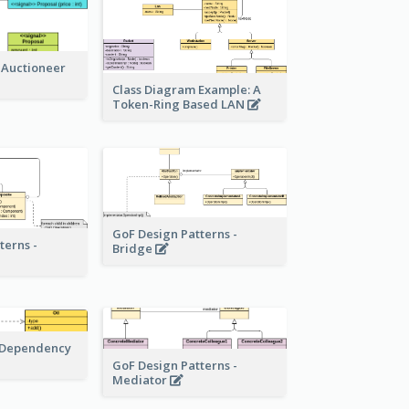
 Auctioneer
Class Diagram Example: A
Token-Ring Based LAN
GoF Design Patterns -
terns -
Bridge
 Dependency
GoF Design Patterns -
Mediator