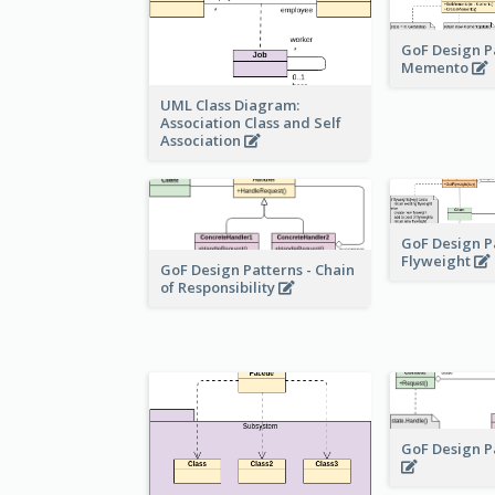
GoF Design P
Memento
UML Class Diagram:
Association Class and Self
Association
GoF Design P
Flyweight
GoF Design Patterns - Chain
of Responsibility
GoF Design P