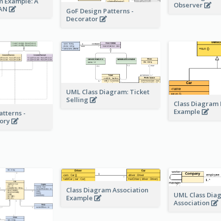
m Example: A
Observer
LAN
GoF Design Patterns -
Decorator
UML Class Diagram: Ticket
Selling
Class Diagram 
Example
atterns -
tory
Class Diagram Association
UML Class Diag
Example
Association