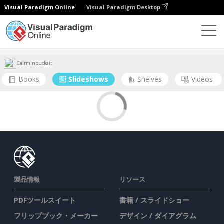
Visual Paradigm Online
Visual Paradigm Desktop
コミュニティ
ユーザー
Cairminpuckait
Books
Slideshows
Shelves
Videos
製品情報
リソース
PDFツールスイート
書籍 / スライドショー
フリップブック・メーカー
デザイン / ダイアグラム