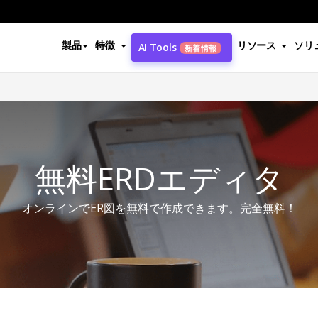
製品
特徴
リソース
ソリ
AI Tools
新着情報
無料ERDエディタ
オンラインでER図を無料で作成できます。完全無料！