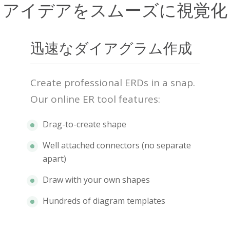
アイデアをスムーズに視覚化
迅速なダイアグラム作成
Create professional ERDs in a snap.
Our online ER tool features:
Drag-to-create shape
Well attached connectors (no separate
apart)
Draw with your own shapes
Hundreds of diagram templates