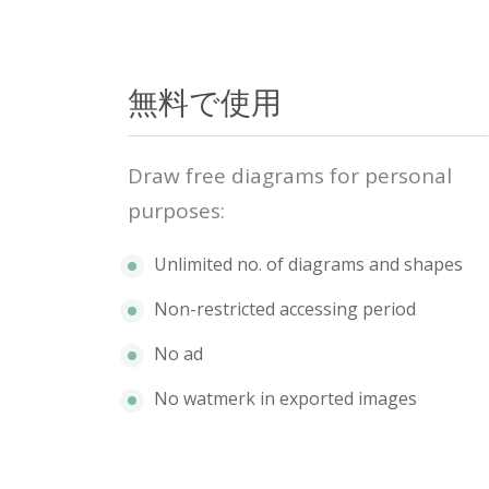
無料で使用
Draw free diagrams for personal
purposes:
Unlimited no. of diagrams and shapes
Non-restricted accessing period
No ad
No watmerk in exported images