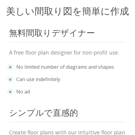
美しい間取り図を簡単に作成
無料間取りデザイナー
A free floor plan designer for non-profit use:
No limited number of diagrams and shapes
Can use indefinitely
No ad
シンプルで直感的
Create floor plans with our intuitive floor plan