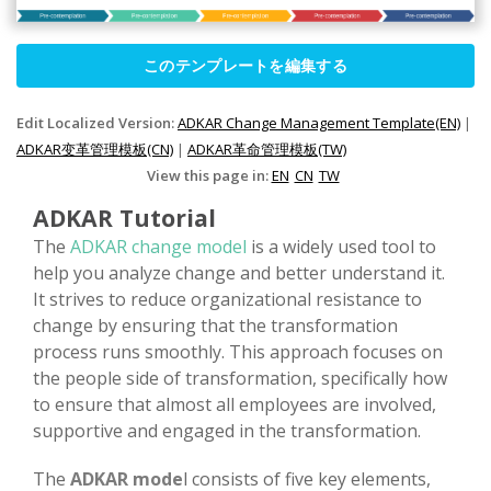
このテンプレートを編集する
Edit Localized Version:
ADKAR Change Management Template(EN)
|
ADKAR变革管理模板(CN)
|
ADKAR革命管理模板(TW)
View this page in:
EN
CN
TW
ADKAR Tutorial
The
ADKAR change model
is a widely used tool to
help you analyze change and better understand it.
It strives to reduce organizational resistance to
change by ensuring that the transformation
process runs smoothly. This approach focuses on
the people side of transformation, specifically how
to ensure that almost all employees are involved,
supportive and engaged in the transformation.
The
ADKAR mode
l consists of five key elements,