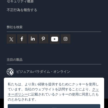
セキュリティ概要
不正行為を報告する
弊社を検索
注目の製品
ビジュアルパラダイム・オンライン
ビジュアルパラダイムデスクトップ
私たちは、より良い経験を提供するためにクッキーを使用し
ています。当社のウェブサイトを訪問することにより、
クッ
キーポリシー
に記載されているクッキーの使用に同意したも
のとみなされます。
©2026 by Visual Paradigm. 全ての権利を有する
利用規約