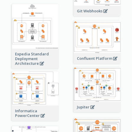
Git Webhooks
Expedia Standard
Confluent Platform
Deployment
Architecture
Jupiter
Informatica
PowerCenter