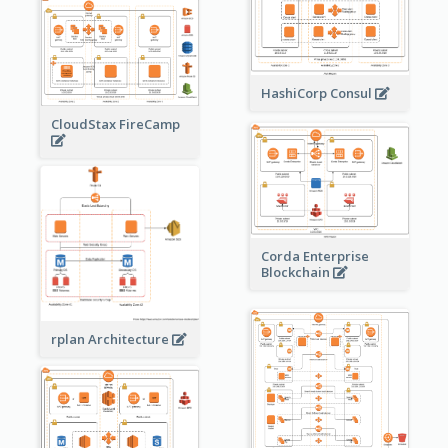
HashiCorp Consul
CloudStax FireCamp
Corda Enterprise
Blockchain
rplan Architecture