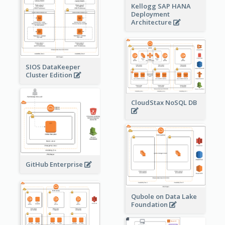
Kellogg SAP HANA
Deployment
Architecture
SIOS DataKeeper
Cluster Edition
CloudStax NoSQL DB
GitHub Enterprise
Qubole on Data Lake
Foundation