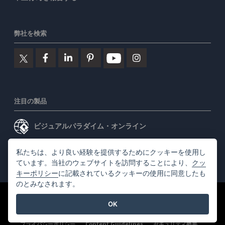
弊社を検索
注目の製品
ビジュアルパラダイム・オンライン
ビジュアルパラダイムデスクトップ
私たちは、より良い経験を提供するためにクッキーを使用し
ています。当社のウェブサイトを訪問することにより、
クッ
キーポリシー
に記載されているクッキーの使用に同意したも
のとみなされます。
©2026 by Visual Paradigm. 全ての権利を有する
利用規約
OK
AI Policy
プライバシーポリシー
Content Guidelines
セキュリティ概要