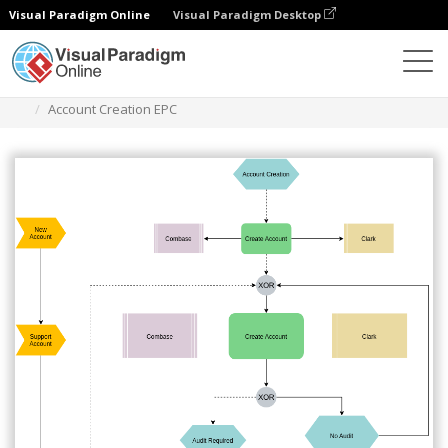
Visual Paradigm Online
Visual Paradigm Desktop
ダイアグラム
テンプレート
EPC図
Account Creation EPC